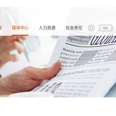
例
媒体中心
人力资源
社会责任
EN