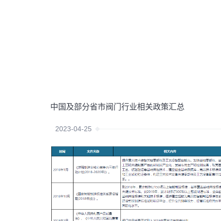
中国及部分省市阀门行业相关政策汇总
2023-04-25