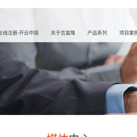
在线注册-开云中国
关于吉富隆
产品系列
项目案