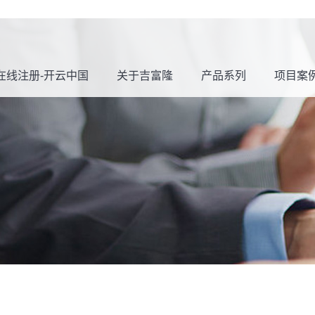
在线注册-开云中国
关于吉富隆
产品系列
项目案