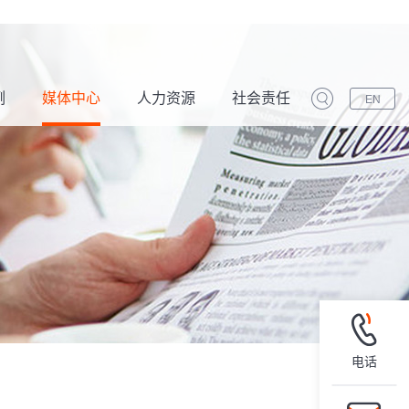
例
媒体中心
人力资源
社会责任
EN
电话