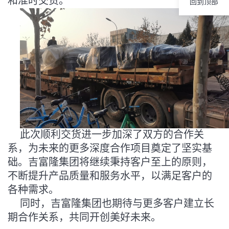
和
准时
交
货
。
回到顶部
此次顺利交货进一步加深了双方的合作关
系，为未来的更多深度合作项目奠定了坚实基
础。吉富隆集团将继续秉持客户至上的原则，
不断提升产品质量和服务水平，以满足客户的
各种需求。
同时，吉富隆集团也期待与更多客户建立长
期合作关系，共同开创美好未来。